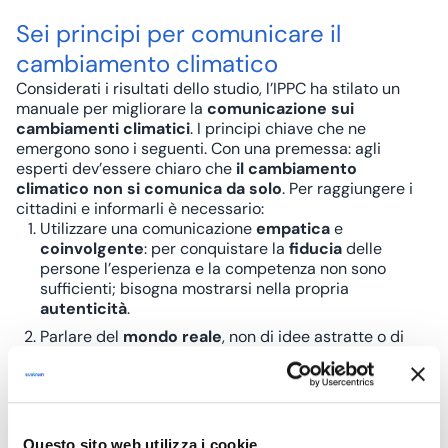
Sei principi per comunicare il
cambiamento climatico
Considerati i risultati dello studio, l’IPPC ha stilato un
manuale per migliorare la
comunicazione sui
cambiamenti climatici
. I principi chiave che ne
emergono sono i seguenti. Con una premessa: agli
esperti dev’essere chiaro che
il cambiamento
climatico non si comunica da solo
. Per raggiungere i
cittadini e informarli è necessario:
Utilizzare una comunicazione
empatica
e
coinvolgente
: per conquistare la
fiducia
delle
persone l’esperienza e la competenza non sono
sufficienti; bisogna mostrarsi nella propria
autenticità
.
Parlare del
mondo reale
, non di idee astratte o di
teorie. I “grandi numeri” del cambiamento climatico
sono percepiti come qualcosa di
distante
dalla vita
di tutti i giorni. Meglio fondare la comunicazione su un
terreno comune
e condiviso.
Puntare su
ciò che conta
per il
proprio pubblico
,
Questo sito web utilizza i cookie