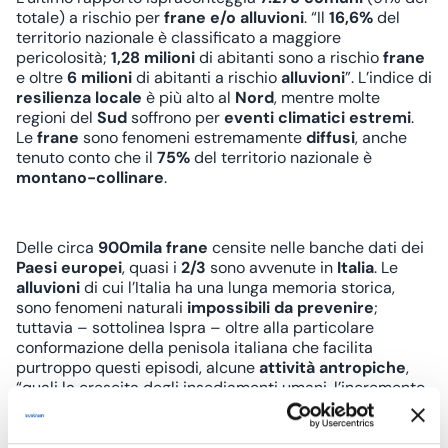
totale) a rischio per
frane e/o alluvioni
. “Il
16,6%
del
territorio nazionale è classificato a maggiore
pericolosità;
1,28 milioni
di abitanti sono a rischio
frane
e oltre
6 milioni
di abitanti a rischio
alluvioni
”. L’indice di
resilienza locale
è più alto al
Nord
, mentre molte
regioni del
Sud
soffrono per
eventi climatici estremi
.
Le
frane
sono fenomeni estremamente
diffusi
, anche
tenuto conto che il
75%
del territorio nazionale è
montano-collinare
.
Delle circa
900mila frane
censite nelle banche dati dei
Paesi europei
, quasi i
2/3
sono avvenute in
Italia
. Le
alluvioni
di cui l’Italia ha una lunga memoria storica,
sono fenomeni naturali
impossibili da prevenire
;
tuttavia – sottolinea Ispra – oltre alla particolare
conformazione della penisola italiana che facilita
purtroppo questi episodi, alcune
attività antropiche
,
“quali la crescita degli insediamenti umani, l’incremento
delle attività economiche, la riduzione della naturale
capacità di laminazione del suolo per la progressiva
impermeabilizzazione delle superfici e la sottrazione di