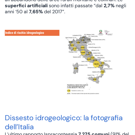
superfici artificiali
sono infatti passate “dal
2,7%
negli
anni ‘50 al
7,65%
del 2017”.
Dissesto idrogeologico: la fotografia
dell’Italia
L’ultimo rapporto Ispraconteggia
7.275 comuni
(91% del