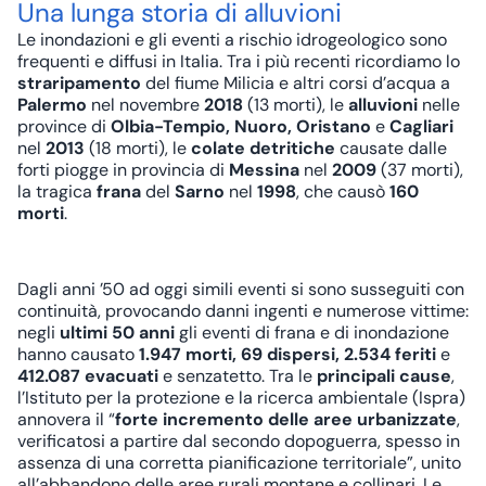
Una lunga storia di alluvioni
Le inondazioni e gli eventi a rischio idrogeologico sono
frequenti e diffusi in Italia. Tra i più recenti ricordiamo lo
straripamento
del fiume Milicia e altri corsi d’acqua a
Palermo
nel novembre
2018
(13 morti), le
alluvioni
nelle
province di
Olbia-Tempio, Nuoro, Oristano
e
Cagliari
nel
2013
(18 morti), le
colate detritiche
causate dalle
forti piogge in provincia di
Messina
nel
2009
(37 morti),
la tragica
frana
del
Sarno
nel
1998
, che causò
160
morti
.
Dagli anni ’50 ad oggi simili eventi si sono susseguiti con
continuità, provocando danni ingenti e numerose vittime:
negli
ultimi 50 anni
gli eventi di frana e di inondazione
hanno causato
1.947 morti, 69 dispersi, 2.534 feriti
e
412.087 evacuati
e senzatetto. Tra le
principali cause
,
l’Istituto per la protezione e la ricerca ambientale (Ispra)
annovera il “
forte incremento delle aree urbanizzate
,
verificatosi a partire dal secondo dopoguerra, spesso in
assenza di una corretta pianificazione territoriale”, unito
all’abbandono delle aree rurali montane e collinari. Le