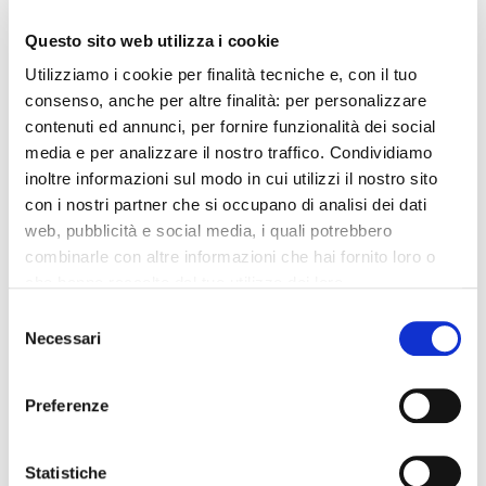
aree di naturale espansione delle piene, contribuiscono
Questo sito web utilizza i cookie
ad
aumentarne la probabilità
e ad
aggravarne le
conseguenze
”.
Utilizziamo i cookie per finalità tecniche e, con il tuo
consenso, anche per altre finalità: per personalizzare
contenuti ed annunci, per fornire funzionalità dei social
media e per analizzare il nostro traffico. Condividiamo
inoltre informazioni sul modo in cui utilizzi il nostro sito
con i nostri partner che si occupano di analisi dei dati
web, pubblicità e social media, i quali potrebbero
combinarle con altre informazioni che hai fornito loro o
che hanno raccolto dal tuo utilizzo dei loro
servizi. Chiudendo il banner, cliccando sulla X in alto a
Selezione
destra, potrai proseguire la navigazione del sito web in
Necessari
del
assenza di cookie o altri strumenti di tracciamento
consenso
diversi da quelli tecnici.
Preferenze
L’impegno del governo italiano e i
fondi del PNRR
Statistiche