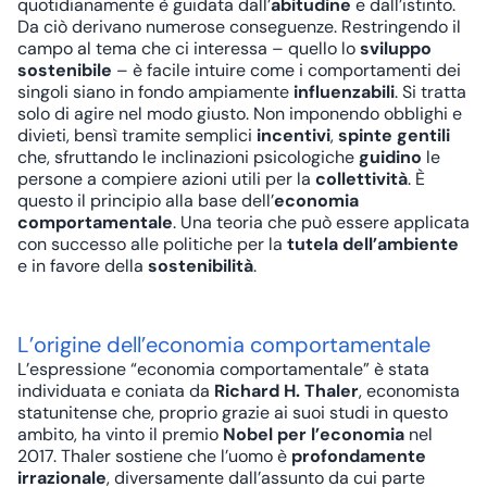
quotidianamente è guidata dall’
abitudine
e dall’istinto.
Da ciò derivano numerose conseguenze. Restringendo il
campo al tema che ci interessa – quello lo
sviluppo
sostenibile
– è facile intuire come i comportamenti dei
singoli siano in fondo ampiamente
influenzabili
. Si tratta
solo di agire nel modo giusto. Non imponendo obblighi e
divieti, bensì tramite semplici
incentivi
,
spinte gentili
che, sfruttando le inclinazioni psicologiche
guidino
le
persone a compiere azioni utili per la
collettività
. È
questo il principio alla base dell’
economia
comportamentale
. Una teoria che può essere applicata
con successo alle politiche per la
tutela dell’ambiente
e in favore della
sostenibilità
.
L’origine dell’economia comportamentale
L’espressione “economia comportamentale” è stata
individuata e coniata da
Richard H. Thaler
, economista
statunitense che, proprio grazie ai suoi studi in questo
ambito, ha vinto il premio
Nobel
per l’economia
nel
2017. Thaler sostiene che l’uomo è
profondamente
irrazionale
, diversamente dall’assunto da cui parte