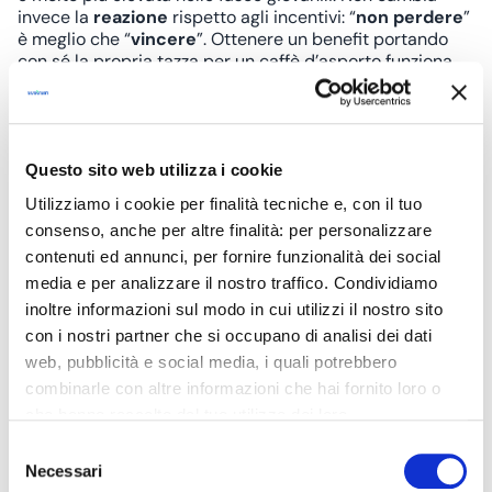
invece la
reazione
rispetto agli incentivi: “
non perdere
”
è meglio che “
vincere
”. Ottenere un benefit portando
con sé la propria tazza per un caffè d’asporto funziona
molto meno che dover
pagare un extra
per avere un
contenitore usa e getta.
Questo sito web utilizza i cookie
“Spinte gentili” in favore dell’ambiente
Utilizziamo i cookie per finalità tecniche e, con il tuo
C’è chi solleva dubbi etici obiettando che l’economia
comportamentale possa in qualche modo “
ingannare
”
consenso, anche per altre finalità: per personalizzare
le persone, giocando sulla loro psicologia. Tuttavia,
contenuti ed annunci, per fornire funzionalità dei social
nell’ambito della tutela dell’ambiente e dello sviluppo
media e per analizzare il nostro traffico. Condividiamo
sostenibile, non s’intravedono rischi di questo genere. Il
inoltre informazioni sul modo in cui utilizzi il nostro sito
fine è il
bene collettivo
, e i mezzi, comunque, non
con i nostri partner che si occupano di analisi dei dati
risultano
mai eccessivi
o forzati. Si tratta, nella maggior
parte dei casi, di
facilitazioni
, talvolta anche
giocose
.
web, pubblicità e social media, i quali potrebbero
Ne è un esempio l’esperimento realizzato in Gran
combinarle con altre informazioni che hai fornito loro o
Bretagna nel 2017. Un contenitore per i mozziconi di
che hanno raccolto dal tuo utilizzo dei loro
sigarette
propone un
ballottaggio
su chi sia il miglior
servizi. Chiudendo il banner, cliccando sulla X in alto a
Selezione
giocatore al mondo: Ronaldo o Messi? In 12 settimane le
destra, potrai proseguire la navigazione del sito web in
Necessari
sigarette abbandonate in terra sono
calate del 46%.
del