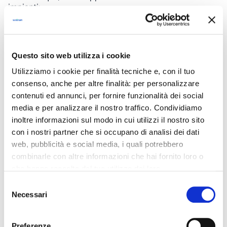
impianti:
Oltre 4.800 centrali idroelettriche attive
, di cui la
maggior parte concentrate in
Lombardia, Piemonte,
Trentino, Veneto e Valle d’Aosta
.
Questo sito web utilizza i cookie
Circa il 40% della produzione rinnovabile
e
il 20%
del totale elettrico nazionale
proviene da fonti
Utilizziamo i cookie per finalità tecniche e, con il tuo
idroelettriche.
consenso, anche per altre finalità: per personalizzare
Secondo Terna, la
potenza installata
è compresa tra
contenuti ed annunci, per fornire funzionalità dei social
35.000 e 50.000 GWh/anno
, con oltre
15.000
media e per analizzare il nostro traffico. Condividiamo
addetti
nel settore.
inoltre informazioni sul modo in cui utilizzi il nostro sito
con i nostri partner che si occupano di analisi dei dati
web, pubblicità e social media, i quali potrebbero
A livello globale:
combinarle con altre informazioni che hai fornito loro o
La Cina è il primo produttore mondiale
di energia
che hanno raccolto dal tuo utilizzo dei loro
idroelettrica, seguita da Brasile, Canada e Stati Uniti.
servizi. Chiudendo il banner, cliccando sulla X in alto a
Selezione
In
Norvegia
, il 99% dell’energia prodotta è
destra, potrai proseguire la navigazione del sito web in
Necessari
del
idroelettrica.
assenza di cookie o altri strumenti di tracciamento
consenso
Svizzera, Austria, Svezia e Islanda
fanno largo
diversi da quelli tecnici.
Preferenze