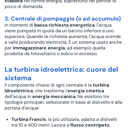
stabilità
nel fornire energia, soprattutto nei periodi di
picco di domanda.
3. Centrale di pompaggio (o ad accumulo)
In momenti di
bassa richiesta energetica
, l’acqua
viene pompata in quota da un bacino inferiore a uno
superiore. Quando la richiesta aumenta, l’acqua scende
a valle producendo elettricità. È un sistema usato anche
per
immagazzinare energia
, ad esempio quella
prodotta da fotovoltaico o eolico in eccesso.
La turbina idroelettrica: cuore del
sistema
Il componente chiave di ogni centrale è la
turbina
idroelettrica
, che trasforma l’
energia cinetica
dell’acqua in
energia meccanica
. Ne esistono tre
tipologie principali, selezionate in base al dislivello e alla
portata d’acqua:
Turbina Francis
: la più utilizzata, adatta a dislivelli
tra 10 e 400 metri. Lavora a
flusso centripeto
.