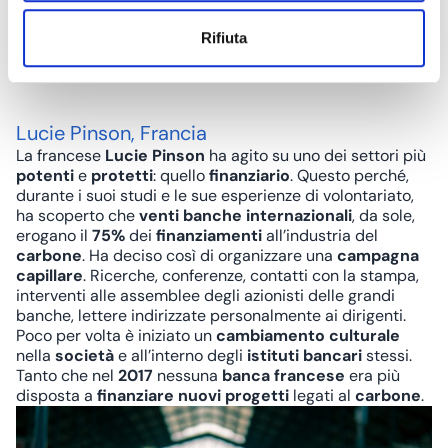
Rifiuta
@The Goldman Environmental Prize
Lucie Pinson, Francia
La francese
Lucie Pinson
ha agito su uno dei settori più
potenti
e
protetti
: quello
finanziario
. Questo perché,
durante i suoi studi e le sue esperienze di volontariato,
ha scoperto che
venti banche
internazionali
, da sole,
erogano il
75%
dei
finanziamenti
all’industria del
carbone
. Ha deciso così di organizzare una
campagna
capillare
. Ricerche, conferenze, contatti con la stampa,
interventi alle assemblee degli azionisti delle grandi
banche, lettere indirizzate personalmente ai dirigenti.
Poco per volta è iniziato un
cambiamento culturale
nella
società
e all’interno degli
istituti bancari
stessi.
Tanto che nel
2017
nessuna
banca francese
era più
disposta a
finanziare
nuovi progetti
legati al
carbone
.