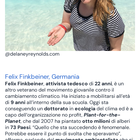
@delaneyreynolds.com
Felix Finkbeiner, Germania
Felix Finkbeiner
,
attivista tedesco
di
22 anni
, è un
altro veterano del movimento giovanile contro il
cambiamento climatico. Ha iniziato a mobilitarsi all’età
di
9 anni
all’interno della sua scuola. Oggi sta
conseguendo un
dottorato
in
ecologia
del clima ed è a
capo dell’organizzazione no profit,
Plant-for-the-
Planet
, che dal 2007 ha piantato
otto milioni
di alberi
in
73 Paesi
. “Quello che sta succedendo è fenomenale.
Potrebbe essere il punto di svolta che speravamo”,
afferma, parlando del
movimento ambientalista
che si