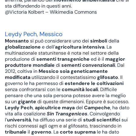
sta diffondendo in questi anni.
@Victoria Kolbert – Wikimedia Commons
Leydy Pech, Messico
Monsanto
si può considerare uno dei
simboli
della
globalizzazione
e dell’
agricoltura
intensiva
. La
multinazionale statunitense è nota nel settore della
produzione di
sementi transgeniche
ed è il
maggior
produttore mondiale
di
sementi
convenzionali
. Dal
2012, coltiva in
Messico
soia
geneticamente
modificata
utilizzando il contestatissimo
glifosato
. Il
governo le ha permesso di
estendere le coltivazioni
senza confrontarsi con le
comunità locali
. Difficile
pensare che una sola persona potesse avere la meglio
su un
gigante
di queste dimensioni. Eppure è successo.
Leydy Pech
,
apicultrice maya
del
Campeche
, ha dato
vita alla coalizione
Sin Transgenicos
. Coinvolgendo
l’
università
, ha diffuso una serie di
studi scientifici
sui
rischi connessi agli ogm e al glifosato, trascinando in
tribunale
il
governo
. La
corte suprema
le ha dato