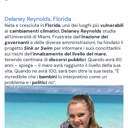
Delaney Reynolds, Florida
Nata e cresciuta in
Florida
, uno dei luoghi più
vulnerabili
ai
cambiamenti climatici
,
Delaney Reynolds
studia
all’Università di Miami. Frustrata dall’
inazione dei
governanti
e delle diverse amministrazioni, ha fondato il
progetto
Sink or Swim
per informare i suoi concittadini
sui rischi dell’
innalzamento del livello del mare
,
tenendo centinaia di
discorsi pubblici
. Quando avrà 60
anni – spiega – il mare avrà raggiunto il livello della sua
vita. Quando ne avrà 100, sarà ben oltre la sua testa. “È
incredibile che i
bambini
lo interpretino come un
problema e i
politici
no”.