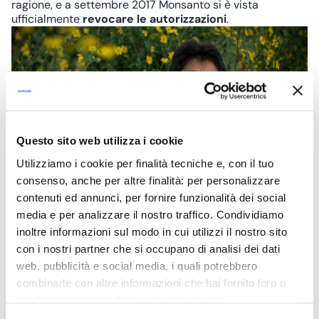
ragione, e a settembre 2017 Monsanto si è vista
ufficialmente
revocare le autorizzazioni
.
Questo sito web utilizza i cookie
Utilizziamo i cookie per finalità tecniche e, con il tuo
consenso, anche per altre finalità: per personalizzare
contenuti ed annunci, per fornire funzionalità dei social
media e per analizzare il nostro traffico. Condividiamo
@The Goldman Environmental Prize
inoltre informazioni sul modo in cui utilizzi il nostro sito
con i nostri partner che si occupano di analisi dei dati
web, pubblicità e social media, i quali potrebbero
Kristal Ambrose, Bahamas
combinarle con altre informazioni che hai fornito loro o
Kristal Ambrose
è la fondatrice dell’organizzazione no
che hanno raccolto dal tuo utilizzo dei loro
profit
Bahamas plastic movement
. Determinata a
servizi. Chiudendo il banner, cliccando sulla X in alto a