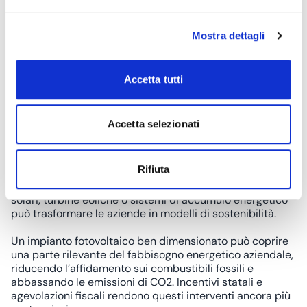
Illuminazione efficiente
La transizione verso l’illuminazione LED è uno degli
interventi più semplici e immediati per migliorare
Mostra dettagli
l’efficienza energetica aziendale.
I LED consumano significativamente meno energia
Accetta tutti
rispetto alle lampadine tradizionali, offrendo una durata
di vita più lunga e un risparmio sui costi operativi.
Questo intervento è particolarmente efficace in uffici,
Accetta selezionati
magazzini e strutture industriali con alti requisiti di
illuminazione.
Energie rinnovabili
Rifiuta
Investire in fonti di
energia rinnovabile
come pannelli
solari, turbine eoliche o sistemi di accumulo energetico
può trasformare le aziende in modelli di sostenibilità.
Un impianto fotovoltaico ben dimensionato può coprire
una parte rilevante del fabbisogno energetico aziendale,
riducendo l’affidamento sui combustibili fossili e
abbassando le emissioni di CO2. Incentivi statali e
agevolazioni fiscali rendono questi interventi ancora più