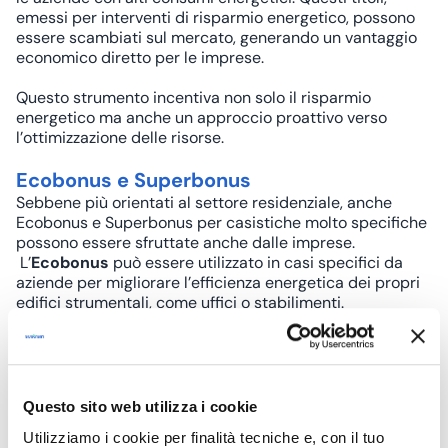
emessi per interventi di risparmio energetico, possono
essere scambiati sul mercato, generando un vantaggio
economico diretto per le imprese.
Questo strumento incentiva non solo il risparmio
energetico ma anche un approccio proattivo verso
l’ottimizzazione delle risorse.
Ecobonus e Superbonus
Sebbene più orientati al settore residenziale, anche
Ecobonus e Superbonus per casistiche molto specifiche
possono essere sfruttate anche dalle imprese.
L’
Ecobonus
può essere utilizzato in casi specifici da
aziende per migliorare l’efficienza energetica dei propri
edifici strumentali, come uffici o stabilimenti.
L’applicabilità del
Superbonus 110%
, invece, è molto
limitata per il contesto aziendale, riservandosi a
situazioni particolari legate alla proprietà e all’uso degli
immobili.
Questo sito web utilizza i cookie
Interventi chiave per
Utilizziamo i cookie per finalità tecniche e, con il tuo