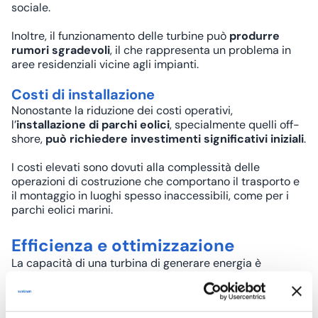
sociale.
Inoltre, il funzionamento delle turbine può
produrre
rumori sgradevoli
, il che rappresenta un problema in
aree residenziali vicine agli impianti.
Costi di installazione
Nonostante la riduzione dei costi operativi,
l’
installazione di parchi eolici
, specialmente quelli off-
shore,
può richiedere investimenti significativi iniziali
.
I costi elevati sono dovuti alla complessità delle
operazioni di costruzione che comportano il trasporto e
il montaggio in luoghi spesso inaccessibili, come per i
parchi eolici marini.
Efficienza e ottimizzazione
La capacità di una turbina di generare energia è
influenzata da diversi fattori chiave, tra cui la velocità
del vento, il design della turbina e la localizzazione
geografica. Le aree costiere e collinari, dove i venti sono