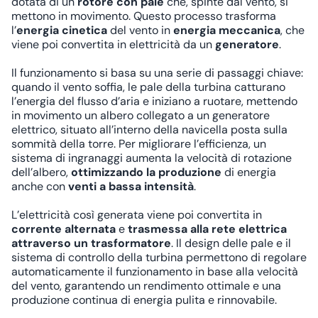
dotata di un
rotore con pale
che, spinte dal vento, si
mettono in movimento. Questo processo trasforma
l’
energia cinetica
del vento in
energia meccanica
, che
viene poi convertita in elettricità da un
generatore
.
Il funzionamento si basa su una serie di passaggi chiave:
quando il vento soffia, le pale della turbina catturano
l’energia del flusso d’aria e iniziano a ruotare, mettendo
in movimento un albero collegato a un generatore
elettrico, situato all’interno della navicella posta sulla
sommità della torre. Per migliorare l’efficienza, un
sistema di ingranaggi aumenta la velocità di rotazione
dell’albero,
ottimizzando la produzione
di energia
anche con
venti a bassa intensità
.
L’elettricità così generata viene poi convertita in
corrente alternata
e
trasmessa alla rete elettrica
attraverso un trasformatore
. Il design delle pale e il
sistema di controllo della turbina permettono di regolare
automaticamente il funzionamento in base alla velocità
del vento, garantendo un rendimento ottimale e una
produzione continua di energia pulita e rinnovabile.