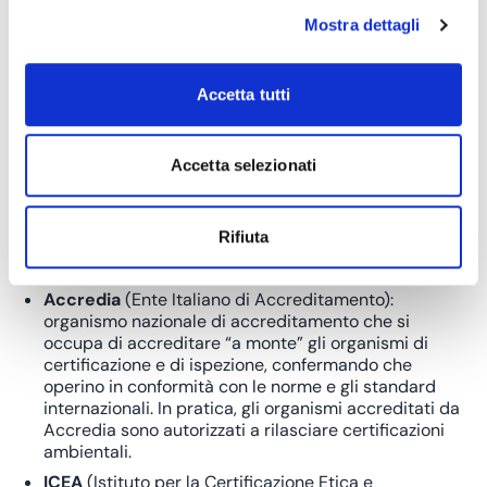
impegno verso la sostenibilità.
Mostra dettagli
Chi rilascia le certificazioni
Accetta tutti
ambientali?
Le certificazioni ambientali vengono rilasciate da
Accetta selezionati
diverse organizzazioni accreditate e autorizzate
, enti
indipendenti che operano sulla base di precisi criteri e
di standard internazionali o nazionali. Ecco alcune delle
organizzazioni coinvolte nella certificazione
ambientale
Rifiuta
in Italia.
Accredia
(Ente Italiano di Accreditamento):
organismo nazionale di accreditamento che si
occupa di accreditare “a monte” gli organismi di
certificazione e di ispezione, confermando che
operino in conformità con le norme e gli standard
internazionali. In pratica, gli organismi accreditati da
Accredia sono autorizzati a rilasciare certificazioni
ambientali.
ICEA
(Istituto per la Certificazione Etica e