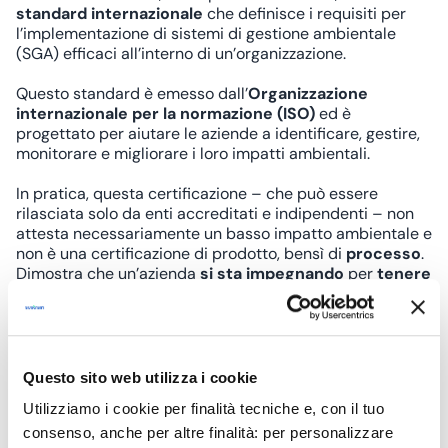
standard internazionale
che definisce i requisiti per
l’implementazione di sistemi di gestione ambientale
(SGA) efficaci all’interno di un’organizzazione.
Questo standard è emesso dall’
Organizzazione
internazionale per la normazione (ISO)
ed è
progettato per aiutare le aziende a identificare, gestire,
monitorare e migliorare i loro impatti ambientali.
In pratica, questa certificazione – che può essere
rilasciata solo da enti accreditati e indipendenti – non
attesta necessariamente un basso impatto ambientale e
non è una certificazione di prodotto, bensì di
processo
.
Dimostra che un’azienda
si sta impegnando
per
tenere
sotto controllo
il proprio impatto ambientale e per
migliorare costantemente i singoli processi sotto questo
punto di vista.
La certificazione ISO 14001 segue il ciclo
PDCA (Plan-
Questo sito web utilizza i cookie
Do-Check-Act)
, che è, appunto, un approccio di
Utilizziamo i cookie per finalità tecniche e, con il tuo
miglioramento continuo
. Le organizzazioni pianificano
le proprie attività ambientali, le implementano,
consenso, anche per altre finalità: per personalizzare