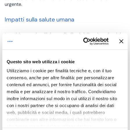
urgente.
Impatti sulla salute umana
Le evidenze scientifiche sugli effetti delle microplastiche
sulla salute umana sono ancora in fase di
consolidamento, ma emergono preoccupazioni
crescenti:
Questo sito web utilizza i cookie
Vie di esposizione
Utilizziamo i cookie per finalità tecniche e, con il tuo
consenso, anche per altre finalità: per personalizzare
Ingestione (cibo, acqua)
contenuti ed annunci, per fornire funzionalità dei social
Inalazione (aria ambiente)
media e per analizzare il nostro traffico. Condividiamo
Assorbimento cutaneo (meno rilevante)
inoltre informazioni sul modo in cui utilizzi il nostro sito
con i nostri partner che si occupano di analisi dei dati
web, pubblicità e social media, i quali potrebbero
combinarle con altre informazioni che hai fornito loro o
Potenziali effetti sanitari
che hanno raccolto dal tuo utilizzo dei loro