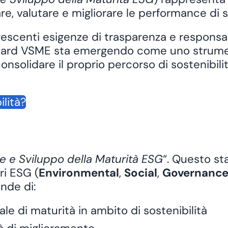
re, valutare e migliorare le performance di
s
rescenti esigenze di trasparenza e responsab
andard VSME sta emergendo come uno strumen
nsolidare il proprio percorso di sostenibili
ilità?
?
e e Sviluppo della Maturità ESG
“. Questo st
eri ESG
(
Environmental
,
Social
,
Governanc
nde di:
ale di maturità in ambito di sostenibilità