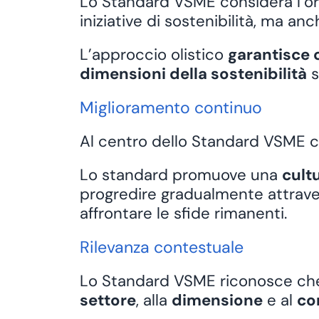
Lo Standard VSME considera l’o
iniziative di sostenibilità, ma 
L’approccio olistico
garantisce c
dimensioni della sostenibilità
s
Miglioramento continuo
Al centro dello Standard VSME c’è
Lo standard promuove una
cult
progredire gradualmente attrave
affrontare le sfide rimanenti.
Rilevanza contestuale
Lo Standard VSME riconosce c
settore
, alla
dimensione
e al
co