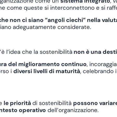
rganizzazione come un
sistema integrato
, 
anche come queste si interconnettono e si ra
he non ci siano “angoli ciechi” nella valu
iano adeguatamente considerate.
 l’idea che la sostenibilità
non è una desti
ura del miglioramento continuo
, incoraggi
rso i
diversi livelli di maturità
, celebrando 
he
le priorità
di sostenibilità
possono variar
ntesto operativo
dell’organizzazione.