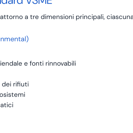
andard VSME
torno a tre dimensioni principali, ciascuna 
onmental)
iendale
e fonti rinnovabili
ei rifiuti
cosistemi
atici