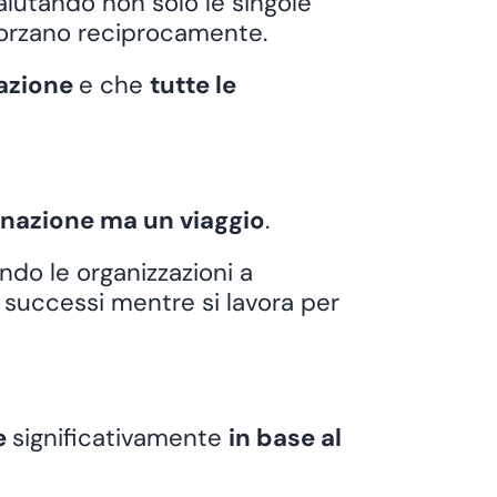
valutando non solo le singole
fforzano reciprocamente.
tazione
e che
tutte le
nazione ma un viaggio
.
ando le organizzazioni a
i successi mentre si lavora per
e
significativamente
in base al