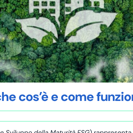
he cos’è e come funzio
 e Sviluppo della Maturità ESG
) rappresenta