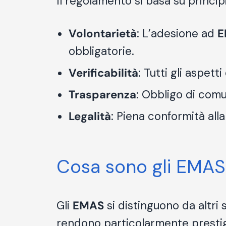
Il regolamento si basa su princi
Volontarietà
: L’adesione ad
E
obbligatorie.
Verificabilità
: Tutti gli aspet
Trasparenza
: Obbligo di comu
Legalità
: Piena conformità all
Cosa sono gli EMAS: 
Gli
EMAS
si distinguono da altri
rendono particolarmente prestigi